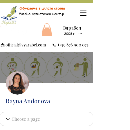
Обучаваме в цялата страна
Учебно-артистичен център
Вярабел
∞
2008 г.
-
📩
official@vyarabel.com
📞
+359 876 900 074
Още действия
Rayna Andonova