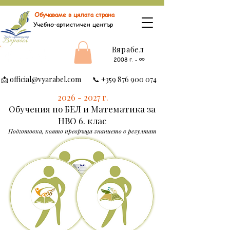
Обучаваме в цялата страна
Учебно-артистичен център
Вярабел
∞
2008 г.
-
📩
official@vyarabel.com
📞
+359 876 900 074
2026 - 2027
г.
Обучения по БЕЛ и Математика за
НВО 6. клас
Подготовка, която превръща знанието в резултат