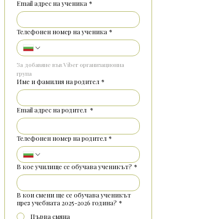
Email адрес на ученика
*
Телефонен номер на ученика
*
За добавяне във Viber организационна 
група
Име и фамилия на родител
*
Email адрес на родител
*
Телефонен номер на родител
*
В кое училище се обучава ученикът?
*
В кои смени ще се обучава ученикът
през учебната 2025-2026 година?
*
Първа смяна