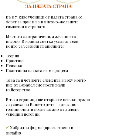
ЗА ЦЯЛАТА СТРАНА
Във 7. клас ученици от цялата страна се
борят за прием във високо-желаните
гимназии в страната.
Местата са ограничени, а желанието
високо. В крайна сметка успяват тези,
които са усвоили правилните:
Теория
Практика
Психика
Позитивна нагласа към процеса
Това са и четирите елемента върху които
ние от Вярабел сме постигнали
майсторство.
В тази страница ще откриете всичко нужно
за успеха на Вашето дете - доказано с
години опит и подпечатано от хиляди
успешни истории.
✔
Хибридна форма (присъствено и
онлайн)