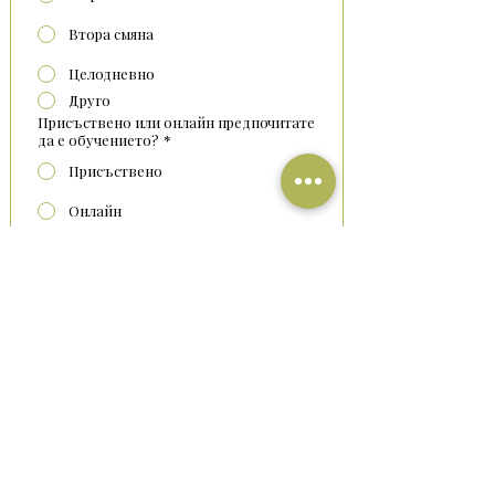
Втора смяна
Целодневно
Друго
Присъствено или онлайн предпочитате
да е обучението?
*
Присъствено
Онлайн
Индивидуално или групово
предпочитате да е обучението?
*
Индивидуално
Групово
Преминете към плащане
Доверено партньорство със