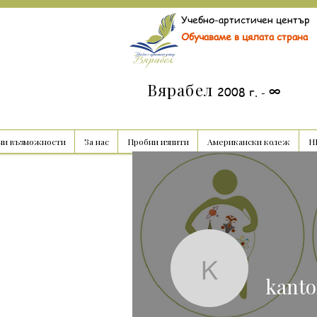
Учебно-артистичен център
Обучаваме в цялата страна
Вярабел
∞
2008 г.
-
ни възможности
За нас
Пробни изпити
Американски колеж
НВ
kantorata
kanto