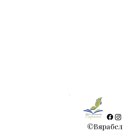
©
Вярабел