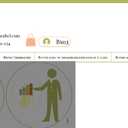
arabel.com
Вход
00 074
Лятна Занималня
Летен курс за Американския колеж 6. клас
Летни 
Още действия