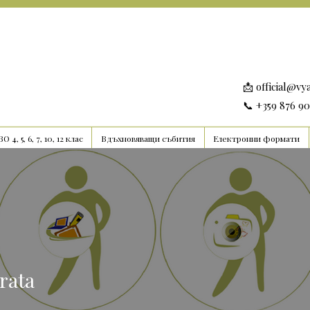
📩
official@vy
📞 +359 876 9
О 4, 5, 6, 7, 10, 12 клас
Вдъхновяващи събития
Електронни формати
rata