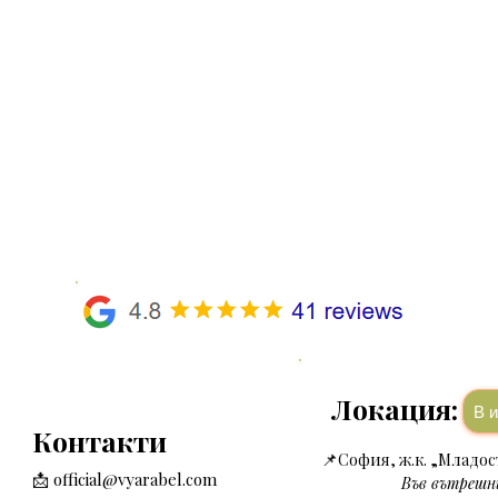
Локация:
В
Контакти
📌
София, ж.к. „Младост
📩
official@vyarabel.com
Във вътрешни