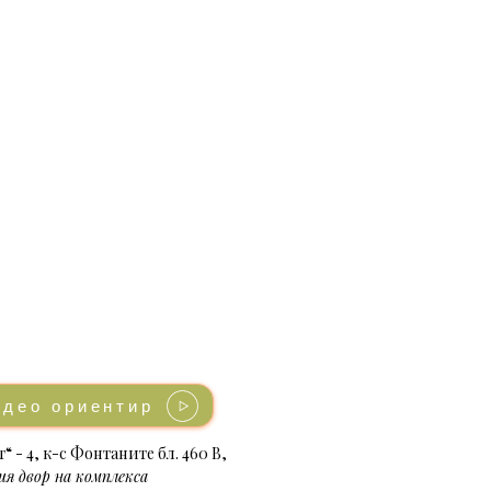
идео ориентир
“ - 4, к-с Фонтаните бл. 460 В,
я двор на комплекса