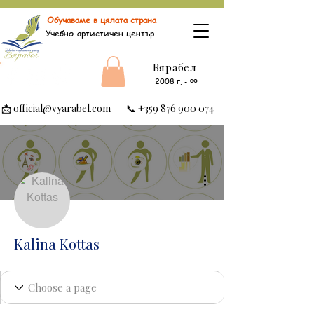
Обучаваме в цялата страна
Учебно-артистичен център
Вярабел
∞
2008 г.
-
📩
official@vyarabel.com
📞
+359 876 900 074
Още действия
Kalina Kottas