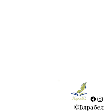
©
Вярабел