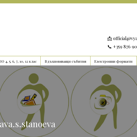
📩
official@vy
📞 +359 876 9
О 4, 5, 6, 7, 10, 12 клас
Вдъхновяващи събития
Електронни формати
.s.stanoeva
lava.s.stanoeva