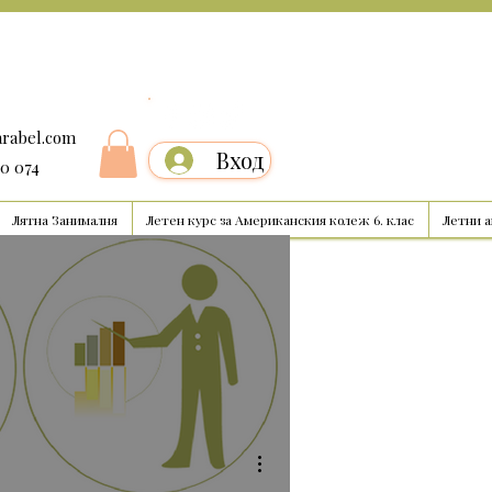
arabel.com
Вход
00 074
Лятна Занималня
Летен курс за Американския колеж 6. клас
Летни 
Още действия