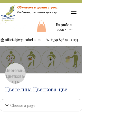
Обучаваме в цялата страна
Учебно-артистичен център
Вярабел
∞
2008 г.
-
📩
official@vyarabel.com
📞
+359 876 900 074
Още действия
Цветелина Цветкова-цве