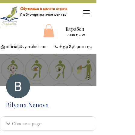
Обучаваме в цялата страна
Учебно-артистичен център
Вярабел
∞
2008 г.
-
📩
official@vyarabel.com
📞
+359 876 900 074
Още действия
Bilyana Nenova