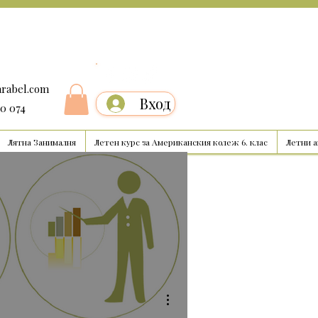
arabel.com
Вход
00 074
Лятна Занималня
Летен курс за Американския колеж 6. клас
Летни 
Още действия