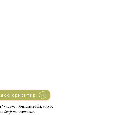
идео ориентир
“ - 4, к-с Фонтаните бл. 460 В,
я двор на комплекса