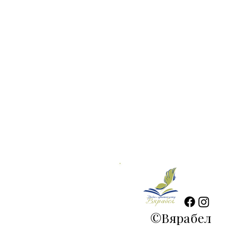
©
Вярабел