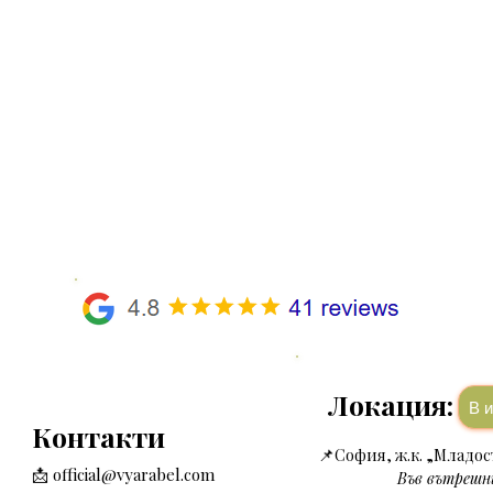
Локация:
В
Контакти
📌
София, ж.к. „Младост
📩
official@vyarabel.com
Във вътрешни