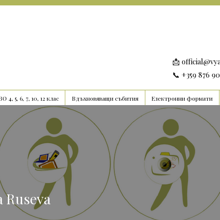
📩
official@vy
📞 +359 876 9
О 4, 5, 6, 7, 10, 12 клас
Вдъхновяващи събития
Електронни формати
a Ruseva