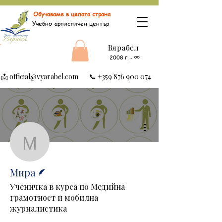
Обучаваме в цялата страна
Учебно-артистичен център
Вярабел
∞
2008 г.
-
📩
official@vyarabel.com
📞
+359 876 900 074
Още действия
Мира
Писател
Мира
Ученичка в курса по Медийна
грамотност и мобилна
журналистика