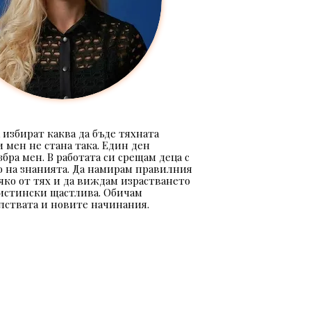
 избират каква да бъде тяхната 
 мен не стана така. Един ден 
бра мен. В работата си срещам деца с 
 на знанията. Да намирам правилния 
яко от тях и да виждам израстването 
истински щастлива. Обичам 
лствата и новите начинания.