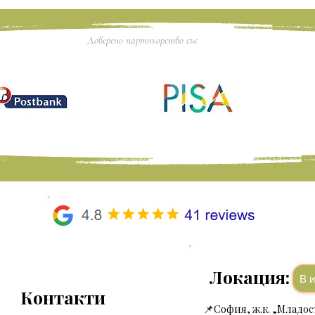
Доверено партньорство със
Локация:
В
Контакти
📌
София, ж.к. „Младост