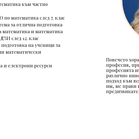
тематика към частно 
О по математика след 7. клас
тема за отлична подготовка 
а математика и математика 
а ДЗИ след 12. клас
 подготовка на ученици за 
ни математически 
Повечето хора
професия, при
а и електрони ресурси 
професията из
различно ниво
подход към вс
им, ме прави 
предизвикате