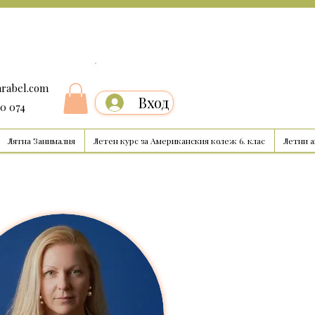
arabel.com
Вход
00 074
Лятна Занималня
Летен курс за Американския колеж 6. клас
Летни 