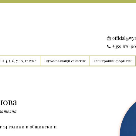
📩
official@vy
📞 +359 876 9
О 4, 5, 6, 7, 10, 12 клас
Вдъхновяващи събития
Електронни формати
нова
езателна
т 14 години в общински и 