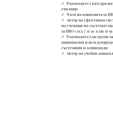
✓  Ръководител катедра ма
училище 
✓  Член на комисията за НВ
✓  Автор на ефективна сис
на ученици по състезателн
за НВО след 7. и 10. клас и з
✓  Ръководител на групи за
национални и международ
състезания и олимпиади
✓  Автор на учебни помагал