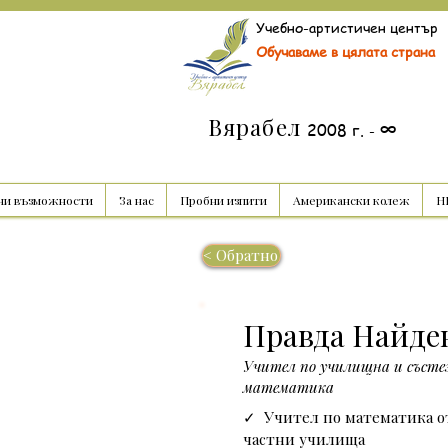
Учебно-артистичен център
Обучаваме в цялата страна
Вярабел
∞
2008 г.
-
ни възможности
За нас
Пробни изпити
Американски колеж
НВ
< Обратно
Правда Найде
Учител по училищна и съст
математика
✓  Учител по математика о
частни училища