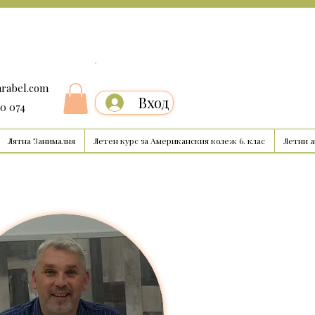
arabel.com
Вход
00 074
Лятна Занималня
Летен курс за Американския колеж 6. клас
Летни 