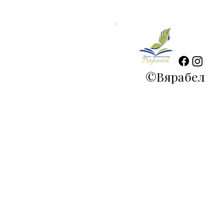
©
Вярабел