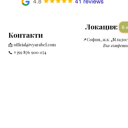
Локация:
В
Контакти
📌
София, ж.к. „Младост
📩
official@vyarabel.com
Във вътрешни
📞 +359 876 900 074