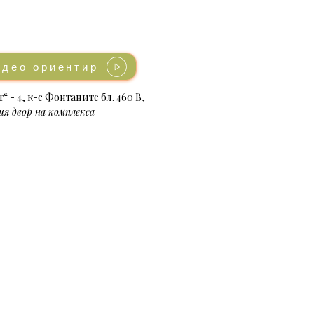
идео ориентир
“ - 4, к-с Фонтаните бл. 460 В,
я двор на комплекса