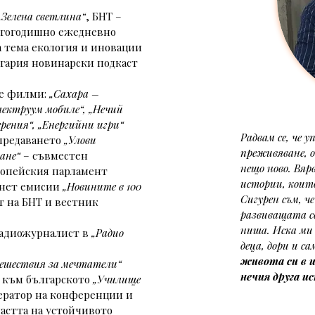
„Зелена светлина“
, БНТ – 
лгогодишно ежедневно 
 тема екология и иновации 
гария новинарски подкаст 
е филми:
 „Сахара – 
ектруум мобиле“, „Нечий 
ерения“, „Енергийни игри“ 
Радвам се, че 
предаването 
„Улови 
преживяване, о
ане“
 – съвместен 
нещо ново. Вяр
ропейския парламент 
истории, които
нет емисии 
„Новините в 100 
Сигурен съм, ч
т на БНТ и вестник 
развиващата с
ниша. Иска ми 
адиожурналист в 
„Радио 
деца, дори и са
живота си в 
ешествия за мечтатели“
нечия друга и
 към българското 
„Училище 
дератор на конференции и 
астта на устойчивото 