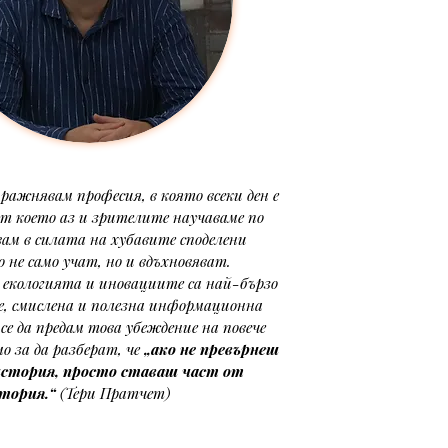
упражнявам професия, в която всеки ден е 
т което аз и зрителите научаваме по 
вам в силата на хубавите споделени 
 не само учат, но и вдъхновяват. 
е екологията и иновациите са най-бързо 
е, смислена и полезна информационна 
се да предам това убеждение на повече 
мо за да разберат, че 
„ако не превърнеш 
история, просто ставаш част от 
стория.“
 (Тери Пратчет)