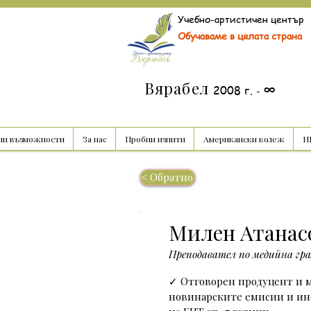
Учебно-артистичен център
Обучаваме в цялата страна
Вярабел
∞
2008 г.
-
ни възможности
За нас
Пробни изпити
Американски колеж
НВ
< Обратно
Милен Атанас
Преподавател по медийна г
✓ Отговорен продуцент и 
новинарските емисии и и