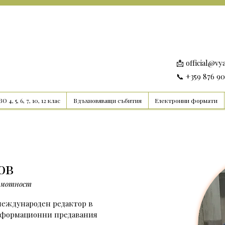
📩
official@vy
📞 +359 876 9
О 4, 5, 6, 7, 10, 12 клас
Вдъхновяващи събития
Електронни формати
ов
рамотност
международен редактор в 
нформационни предавания 