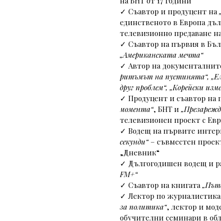
на БНТ от 17 години 
✓ Съавтор и продуцент на 
единственото в Европа дъ
телевизионно предаване на
✓ Съавтор на първия в Бъл
„Американската мечта“
✓ Автор на документалнит
ритъмът на пустинята“, „Ел
друг проблем“, „Корейски изм
✓ Продуцент и съавтор на 
момента“
, БНТ и 
„Презарежд
телевизионен проект с Ев
✓ Водещ на първите интер
секунди“
 – съвместен проек
„Дневник“
✓ Дългогодишен водещ и р
FM+“
✓ Съавтор на книгата
 „Път
✓ Лектор по журналистика
за политика“
, лектор и мо
обучителни семинари в обл