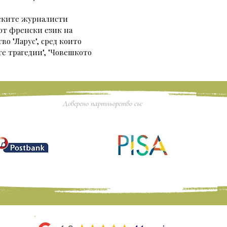
рските журналисти
от френски език на 
о "Ларус", сред които 
те трагедии", "Човешкото 
Доверено партньорство със