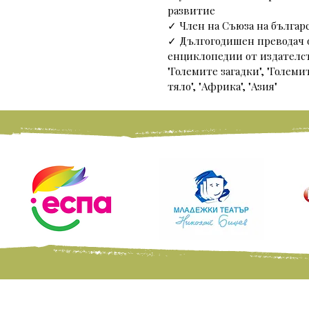
развитие
✓ Член на Съюза на бълга
✓ Дългогодишен преводач 
енциклопедии от издателств
"Големите загадки", "Големи
тяло", "Африка", "Азия"