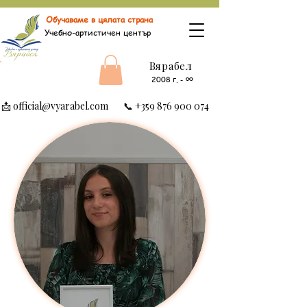
Обучаваме в цялата страна
Учебно-артистичен център
Вярабел
∞
2008 г.
-
📩
official@vyarabel.com
📞
+359 876 900 074