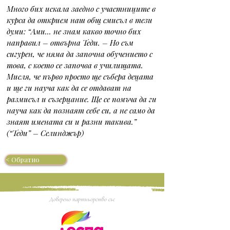
Много бих искала заедно с участниците в 
курса да открием наш общ смисъл в тези 
думи: “Ами... не знам какво точно бих 
направил – отвърна Теди. – Но съм 
сигурен, че няма да започна обучението с 
това, с което се започва в училищата. 
Мисля, че първо просто ще събера децата 
и ще ги науча как да се отдават на 
размисъл и съзерцание. Ще се помъча да ги 
науча как да познаят себе си, а не само да 
знаят имената си и разни такива.” 
(“Теди” – Селинджър) 
< Обратно
Доверено партньорство със