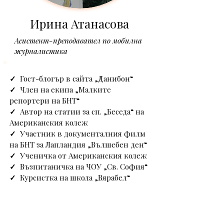
Ирина Атанасова
Асистент-преподавател по мобилна
журналистика
✓
  Гост-блогър в сайта „Данибон“
✓
  Член на екипа „Малките 
репортери на БНТ“
✓
  Автор на статии за сп. „Беседа“ на 
Американския колеж
✓
  Участник в документалния филм 
на БНТ за Лапландия „Вълшебен ден“
✓
  Ученичка от Американския колеж 
✓
  Възпитаничка на ЧОУ „Св. София“
✓
  Курсистка на школа „Вярабел“